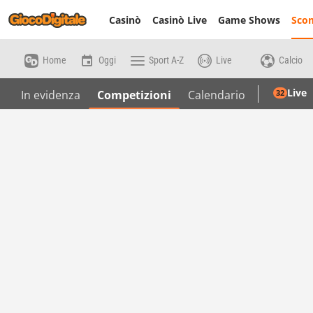
Casinò
Casinò Live
Game Shows
Sco
Home
Oggi
Sport A-Z
Live
Calcio
Live
32
In evidenza
Competizioni
Calendario
Tornei
Scommesse Ten
principali
Q
u
Tutto ITF uomini
o
P
t
r
e
o
Partite
37
M
m
Tutte le
a
o
competizioni
Ordina
Com
Ora
g
z
per
peti
g
i
Promozioni
zion
i
o
ITF FANO (ITA) - UOMINI - TE
1
2
i
o
n
T
r
i
6
u
a
G. Tabacco
ITA
t
t
3.40
Q