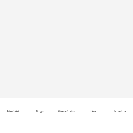
Menù A-Z
Bingo
Gioca Gratis
Live
Schedina