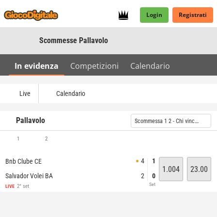
Login
Registrati
Scommesse Pallavolo
In evidenza
Competizioni
Calendario
Live
Calendario
Pallavolo
Scommessa 1 2 - Chi vincerà?
1
2
4
1
Bnb Clube CE
1.004
23.00
Salvador Volei BA
2
0
Set
2° set
LIVE