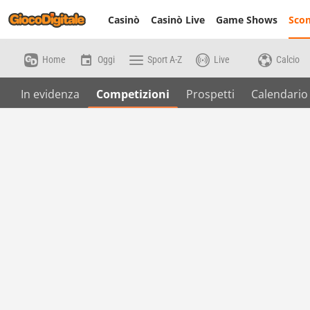
Casinò
Casinò Live
Game Shows
Sco
Home
Oggi
Sport A-Z
Live
Calcio
In evidenza
Competizioni
Prospetti
Calendario
Competizioni
Scommesse Cal
principali
M
o
Tutto Inghilterra
n
M
d
o
i
n
S
Partite
Antepos
94
a
d
e
li
o
r
It
Ordina
Com
Ora
Ris
2
i
a
per
peti
0
e
li
C
zion
3
A
a
o
INGHILTERRA | PREMIER LEAGU
1
X
2
i
0
p
It
p
a
Arsenal
a
li
L
1.17
7.
I
a
a