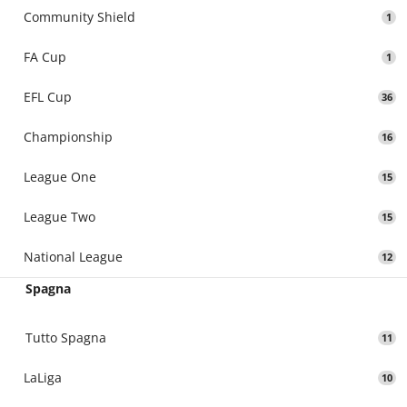
Community Shield
1
FA Cup
1
EFL Cup
36
Championship
16
League One
15
League Two
15
National League
12
Spagna
Tutto Spagna
11
LaLiga
10