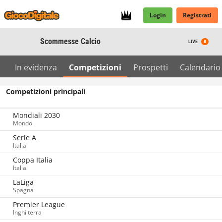
Login
Registrati
Scommesse Calcio
LIVE
8
In evidenza
Competizioni
Prospetti
Calendario
Competizioni principali
Mondiali 2030
Mondo
Serie A
Italia
Coppa Italia
Italia
LaLiga
Spagna
Premier League
Inghilterra