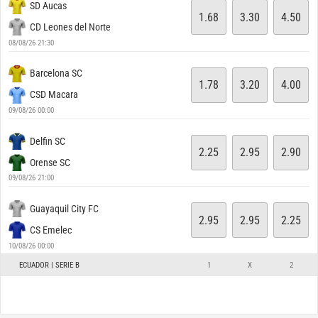
SD Aucas
1.68
3.30
4.50
CD Leones del Norte
08/08/26 21:30
Barcelona SC
1.78
3.20
4.00
CSD Macara
09/08/26 00:00
Delfin SC
2.25
2.95
2.90
Orense SC
09/08/26 21:00
Guayaquil City FC
2.95
2.95
2.25
CS Emelec
10/08/26 00:00
ECUADOR | SERIE B
1
X
2