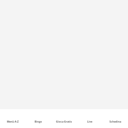
Menù A-Z
Bingo
Gioca Gratis
Live
Schedina