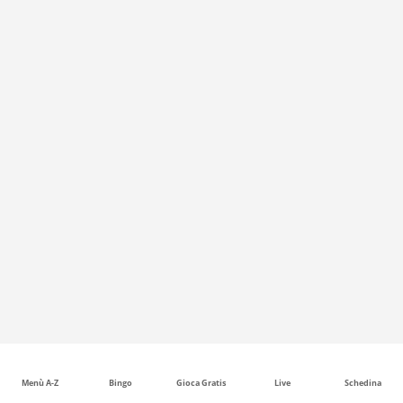
Menù A-Z
Bingo
Gioca Gratis
Live
Schedina