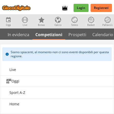
Login
Registrati
Oggi
Live
Bonus
Calcio
Tennis
Basket
Pallavolo
In evidenza
Competizioni
Prospetti
Calendario
Siamo spiacenti, al momento non ci sono eventi disponibili per questa
regione.
Live
AGO
Oggi
05
Sport A-Z
Home