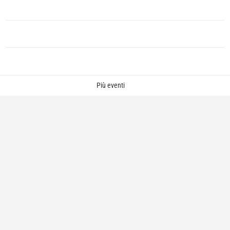
Più eventi