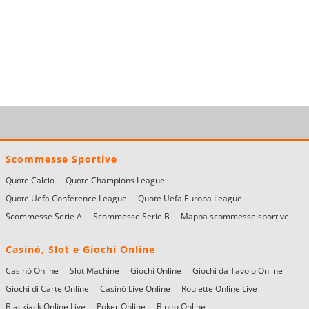
Scommesse Sportive
Quote Calcio
Quote Champions League
Quote Uefa Conference League
Quote Uefa Europa League
Scommesse Serie A
Scommesse Serie B
Mappa scommesse sportive
Casinò, Slot e Giochi Online
Casinó Online
Slot Machine
Giochi Online
Giochi da Tavolo Online
Giochi di Carte Online
Casinó Live Online
Roulette Online Live
Blackjack Online Live
Poker Online
Bingo Online