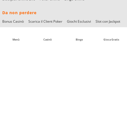
Da non perdere
Bonus Casinò
Scarica il Client Poker
Giochi Esclusivi
Slot con Jackpot
Slot a Vincita Istantanea
Scommesse Sportive
Scommesse Live
Il blog di Gioco Digitale
Recensioni Slot
Menù
Casinò
Bingo
Gioca Gratis
Corporate
Programma partner
Entain
Relazioni con gli investitori
Carriere
Chi siamo
Informativa sulla privacy
Informativa sui cookie
Gestisci le tue preferenze sui Cookie
Norme di utilizzo
Contratto
Gioco responsabile
Contatto
Modello 231/01 e Codice Etico
Mappa del Sito
IL GIOCO È RISERVATO AI MAGGIORENNI E PUÒ CREARE DIPENDENZA
PATOLOGICA. |
Probabilità di vincita