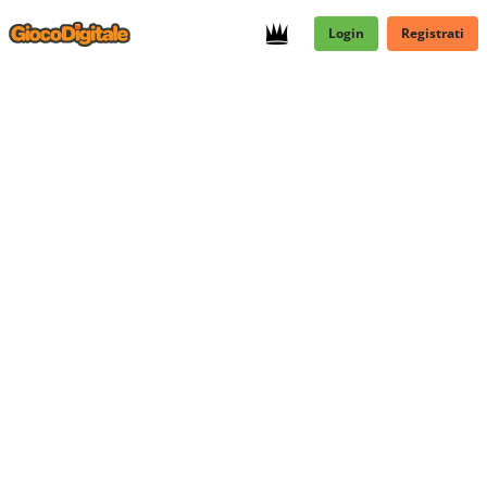
Login
Registrati