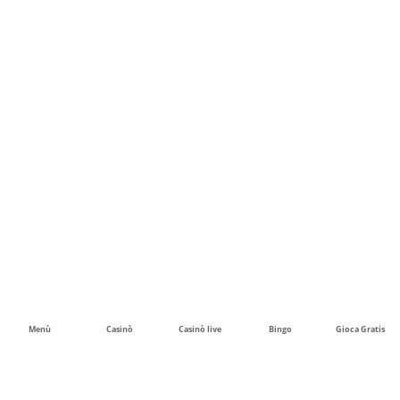
Menù
Casinò
Casinò live
Bingo
Gioca Gratis