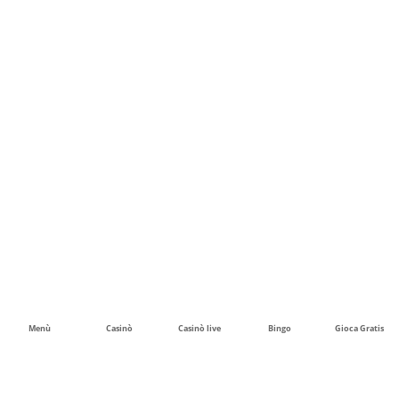
Menù
Casinò
Casinò live
Bingo
Gioca Gratis