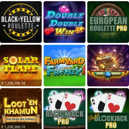
€ 1,208,388.74
€ 1,208,388.74