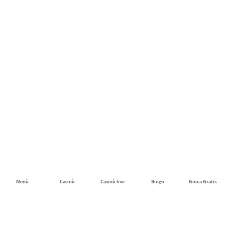
Menù
Casinò
Casinò live
Bingo
Gioca Gratis