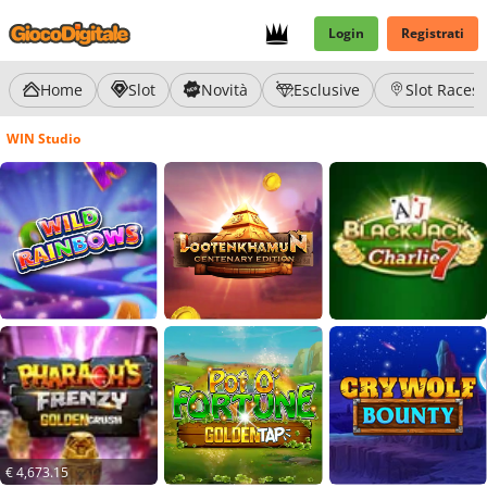
Login
Registrati
Home
Slot
Novità
Esclusive
Slot Races
WIN Studio
€ 4,673.15