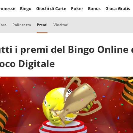
mmesse
Bingo
Giochi di Carte
Poker
Bonus
Gioca Gratis
ioca
Palinsesto
Premi
Vincitori
tti i premi del Bingo Online 
oco Digitale