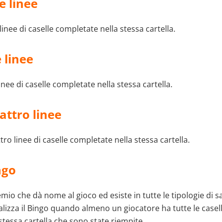
e linee
linee di caselle completate nella stessa cartella.
 linee
inee di caselle completate nella stessa cartella.
attro linee
tro linee di caselle completate nella stessa cartella.
ngo
emio che dà nome al gioco ed esiste in tutte le tipologie di sa
ealizza il Bingo quando almeno un giocatore ha tutte le casell
stessa cartella che sono state riempite.