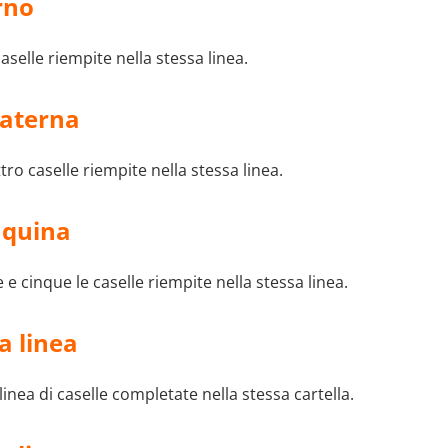
rno
aselle riempite nella stessa linea.
aterna
tro caselle riempite nella stessa linea.
nquina
 e cinque le caselle riempite nella stessa linea.
a linea
linea di caselle completate nella stessa cartella.