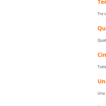
Te
Tre c
Qu
Quat
Ci
Tutte
Un
Una 