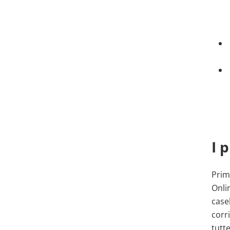
I 
Prim
Onli
case
corr
tutt