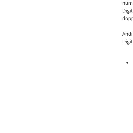
nume
Digit
dopp
Andi
Digit