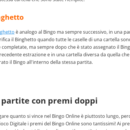
nghetto
nghetto
è analogo al Bingo ma sempre successivo, in una par
rifica il Binghetto quando tutte le caselle di una cartella son
e completate, ma sempre dopo che è stato assegnato il Bing
recedente estrazione e in una cartella diversa da quella che
ato il Bingo all'interno della stessa partita.
 partite con premi doppi
gare quanto si vince nel Bingo Online è piuttosto lungo, per
ioco Digitale i premi del Bingo Online sono tantissimi! Ai pr