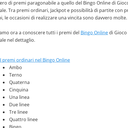
ro di premi paragonabile a quello del Bingo Online di Gioc
ale. Tra premi ordinari, Jackpot e possibilità di partite con 
i, le occasioni di realizzare una vincita sono davvero molte.
amo ora a conoscere tutti i premi del
Bingo Online
di Gioco
ale nel dettaglio.
I premi ordinari nel Bingo Online
Ambo
Terno
Quaterna
Cinquina
Una linea
Due linee
Tre linee
Quattro linee
Bingo