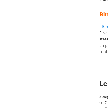
Bi
Il
Bi
Si ve
stat
un p
centr
Le
Spie
su G