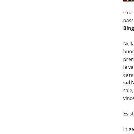
Una 
pass
Bing
Nell
buona
prem
le v
cara
sull
sale
vinc
Esis
In g