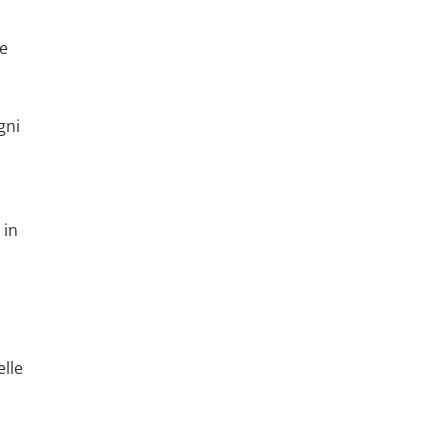
e
gni
 in
lle