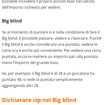
possibile includere il proprio piccolo buio nel calcolo
dell’importo richiesto per vedere.
Big blind
Se al momento di puntare si è nella condizione di fare il
Big blind, è possibile passare, vedere o rilanciare. Poiché
il Big blind è anche considerata una puntata, vedere le
carte ora è anche più conveniente. Per vedere una certa
puntata, occorre mettere un importo pari alla puntata
meno l’importo del grande buio.
Se, per esempio, il Big blind è di 2$ e un giocatore ha
puntato 4$, si vede la puntata semplicemente
aggiungendo altri 2$.
Dichiarare cip nel Big blind