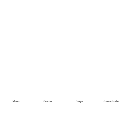
Menù
Casinò
Bingo
Gioca Gratis