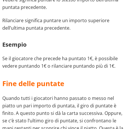
puntata precedente.
Rilanciare significa puntare un importo superiore
dell’ultima puntata precedente.
Esempio
Se il giocatore che precede ha puntato 1€, è possibile
vedere puntando 1€ o rilanciare puntando più di 1€.
Fine delle puntate
Quando tutti i giocatori hanno passato o messo nel
piatto un pari importo di puntata, il giro di puntate è
finito. A questo punto si dà la carta successiva. Oppure,
se c’è stato l’ultimo giro di puntate, si confrontano le
mani restanti per scoprire chi vince il piatto. Questa è la