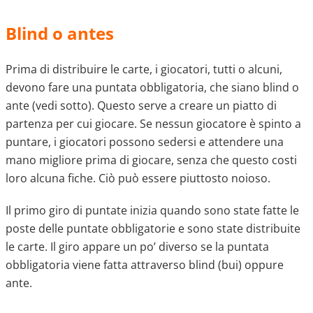
Blind o antes
Prima di distribuire le carte, i giocatori, tutti o alcuni,
devono fare una puntata obbligatoria, che siano blind o
ante (vedi sotto). Questo serve a creare un piatto di
partenza per cui giocare. Se nessun giocatore è spinto a
puntare, i giocatori possono sedersi e attendere una
mano migliore prima di giocare, senza che questo costi
loro alcuna fiche. Ciò può essere piuttosto noioso.
Il primo giro di puntate inizia quando sono state fatte le
poste delle puntate obbligatorie e sono state distribuite
le carte. Il giro appare un po’ diverso se la puntata
obbligatoria viene fatta attraverso blind (bui) oppure
ante.