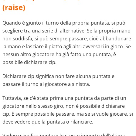
Age of the Gods Twister
(raise)
Flight Tournament
Quando è giunto il turno della propria puntata, si può
scegliere tra una serie di alternative. Se la propria mano
Six Plus Holdem
non soddisfa, si può sempre passare, cioè abbandonare
la mano e lasciare il piatto agli altri avversari in gioco. Se
nessun altro giocatore ha già fatto una puntata, è
possibile dichiarare cip.
Dichiarare cip significa non fare alcuna puntata e
passare il turno al giocatore a sinistra.
Tuttavia, se c’è stata prima una puntata da parte di un
giocatore nello stesso giro, non è possibile dichiarare
cip. È sempre possibile passare, ma se si vuole giocare, si
deve vedere quella puntata o rilanciare.
Vedere significa puntare lo stesso importo dell’ultima