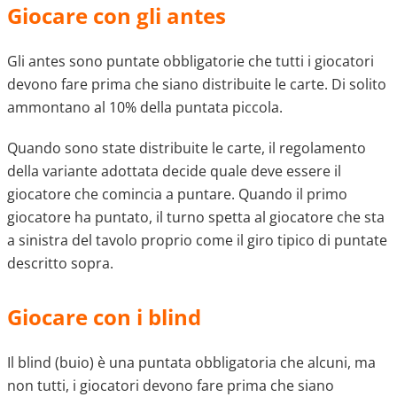
Giocare con gli antes
Gli antes sono puntate obbligatorie che tutti i giocatori
devono fare prima che siano distribuite le carte. Di solito
ammontano al 10% della puntata piccola.
Quando sono state distribuite le carte, il regolamento
della variante adottata decide quale deve essere il
giocatore che comincia a puntare. Quando il primo
giocatore ha puntato, il turno spetta al giocatore che sta
a sinistra del tavolo proprio come il giro tipico di puntate
descritto sopra.
Giocare con i blind
Il blind (buio) è una puntata obbligatoria che alcuni, ma
non tutti, i giocatori devono fare prima che siano