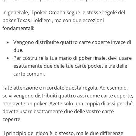
In generale, il poker Omaha segue le stesse regole del
Valore delle mani
poker Texas Hold'em , ma con due eccezioni
fondamentali:
Come giocare a poker
Vengono distribuite quattro carte coperte invece di
Rake e commissioni
due.
Per costruire la tua mano di poker finale, devi usare
Progressive Knockouts
esattamente due delle tue carte pocket e tre delle
carte comuni.
Poker Twister
Fate attenzione e ricordate questa regola. Ad esempio,
Mystery Bounty
se vi vengono distribuiti quattro assi come carte coperte,
non avete un poker. Avete solo una coppia di assi perché
Speed Poker
dovete usare esattamente due delle vostre carte
coperte.
5card draw
Il principio del gioco è lo stesso, ma le due differenze