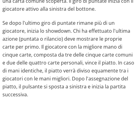
una carta comune scoperta. Il giro di puntate inizia con il
giocatore attivo alla sinistra del bottone.
Se dopo l'ultimo giro di puntate rimane più di un
giocatore, inizia lo showdown. Chi ha effettuato l'ultima
azione (puntata o rilancio) deve mostrare le proprie
carte per primo. Il giocatore con la migliore mano di
cinque carte, composta da tre delle cinque carte comuni
e due delle quattro carte personali, vince il piatto. In caso
di mani identiche, il piatto verrà diviso equamente tra i
giocatori con le mani migliori. Dopo l'assegnazione del
piatto, il pulsante si sposta a sinistra e inizia la partita
successiva.