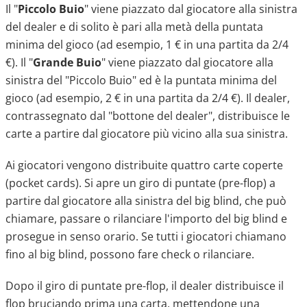
Il "
Piccolo Buio
" viene piazzato dal giocatore alla sinistra
del dealer e di solito è pari alla metà della puntata
minima del gioco (ad esempio, 1 € in una partita da 2/4
€). Il "
Grande Buio
" viene piazzato dal giocatore alla
sinistra del "Piccolo Buio" ed è la puntata minima del
gioco (ad esempio, 2 € in una partita da 2/4 €). Il dealer,
contrassegnato dal "bottone del dealer", distribuisce le
carte a partire dal giocatore più vicino alla sua sinistra.
Ai giocatori vengono distribuite quattro carte coperte
(pocket cards). Si apre un giro di puntate (pre-flop) a
partire dal giocatore alla sinistra del big blind, che può
chiamare, passare o rilanciare l'importo del big blind e
prosegue in senso orario. Se tutti i giocatori chiamano
fino al big blind, possono fare check o rilanciare.
Dopo il giro di puntate pre-flop, il dealer distribuisce il
flop bruciando prima una carta, mettendone una