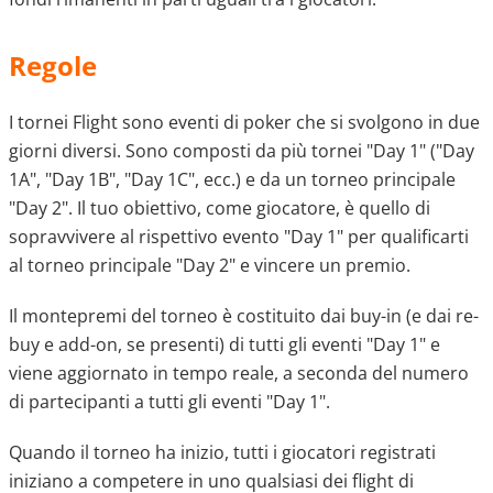
Regole
I tornei Flight sono eventi di poker che si svolgono in due
giorni diversi. Sono composti da più tornei "Day 1" ("Day
1A", "Day 1B", "Day 1C", ecc.) e da un torneo principale
"Day 2". Il tuo obiettivo, come giocatore, è quello di
sopravvivere al rispettivo evento "Day 1" per qualificarti
al torneo principale "Day 2" e vincere un premio.
Il montepremi del torneo è costituito dai buy-in (e dai re-
buy e add-on, se presenti) di tutti gli eventi "Day 1" e
viene aggiornato in tempo reale, a seconda del numero
di partecipanti a tutti gli eventi "Day 1".
Quando il torneo ha inizio, tutti i giocatori registrati
iniziano a competere in uno qualsiasi dei flight di