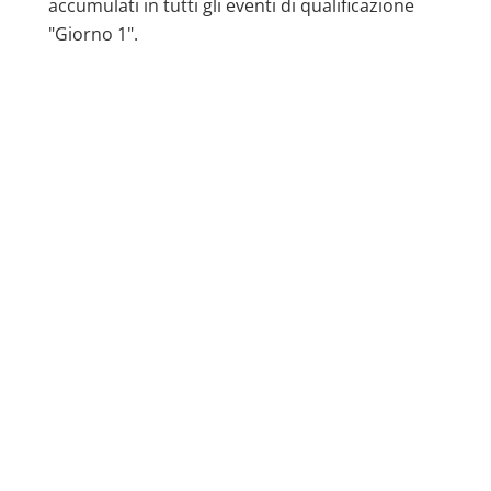
accumulati in tutti gli eventi di qualificazione
"Giorno 1".