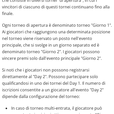
che consiste in diversi tornei "di apertura", in cui i
vincitori di ciascuno di questi tornei continuano fino alla
Rake e commissioni
finale.
Progressive Knockouts
Ogni torneo di apertura è denominato torneo "Giorno 1".
Ai giocatori che raggiungono una determinata posizione
Poker Twister
nel torneo viene riservato un posto nell'evento
principale, che si svolge in un giorno separato ed è
Mystery Bounty
denominato torneo "Giorno 2". I giocatori possono
vincere premi solo dall'evento principale "Giorno 2".
Speed Poker
Si noti che i giocatori non possono registrarsi
5card draw
direttamente al "Day 2". Possono partecipare solo
qualificandosi in uno dei tornei del Day 1. Il numero di
Twister Arena
iscrizioni consentite a un giocatore all'evento "Day 2"
dipende dalla configurazione del torneo:
Wild Twister
In caso di torneo multi-entrata, il giocatore può