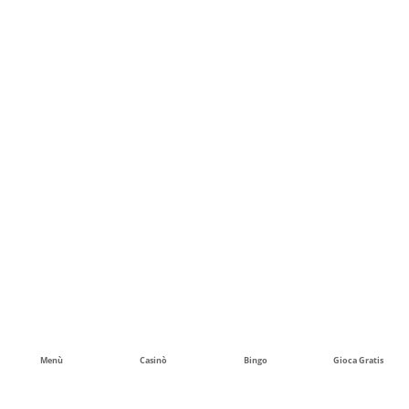
Menù
Casinò
Bingo
Gioca Gratis