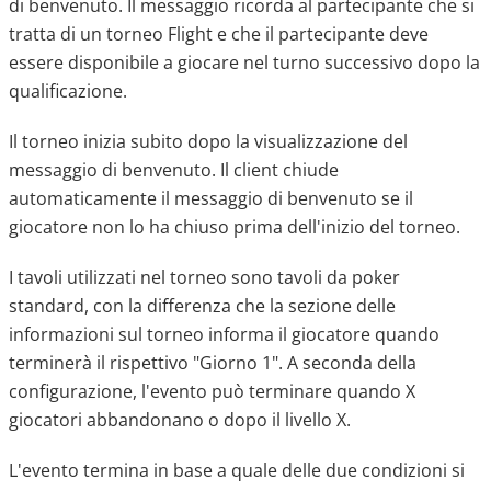
di benvenuto. Il messaggio ricorda al partecipante che si
tratta di un torneo Flight e che il partecipante deve
essere disponibile a giocare nel turno successivo dopo la
qualificazione.
Il torneo inizia subito dopo la visualizzazione del
messaggio di benvenuto. Il client chiude
automaticamente il messaggio di benvenuto se il
giocatore non lo ha chiuso prima dell'inizio del torneo.
I tavoli utilizzati nel torneo sono tavoli da poker
standard, con la differenza che la sezione delle
informazioni sul torneo informa il giocatore quando
terminerà il rispettivo "Giorno 1". A seconda della
configurazione, l'evento può terminare quando X
giocatori abbandonano o dopo il livello X.
L'evento termina in base a quale delle due condizioni si