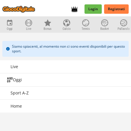
Login
Registrati
Oggi
Live
Bonus
Calcio
Tennis
Basket
Pallavolo
Siamo spiacenti, al momento non ci sono eventi disponibili per questo
sport.
Live
AGO
Oggi
09
Sport A-Z
Home