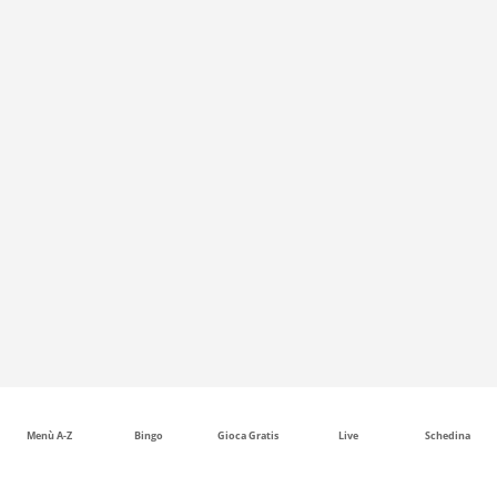
Menù A-Z
Bingo
Gioca Gratis
Live
Schedina