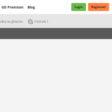
GD Premium
Blog
Login
Registrati
ckey su ghiaccio
Formula 1
Media
Seleziona un evento...
Seleziona
nella lista
degli eventi
live per
visualizzare
il contenuto
Le mie