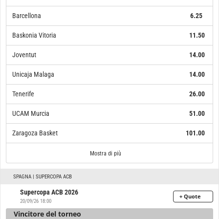
Barcellona
6.25
Baskonia Vitoria
11.50
Joventut
14.00
Unicaja Malaga
14.00
Tenerife
26.00
UCAM Murcia
51.00
Zaragoza Basket
101.00
R. Madrid
Valencia Basket
Barcellona
Baskonia Vitoria
Joventut
Unicaja Malaga
Tenerife
UCAM Murcia
Zaragoza Basket
Club Basquet Girona 2014
Forca Lleida
Basquet Manresa
MoraBanc Andorra
San Pablo Inmobiliaria Burgos
C.B. Breogan
Bilbao Basket
Obraidoro
Leyma Coruna
101.00
101.00
101.00
101.00
101.00
101.00
101.00
101.00
101.00
101.00
11.50
14.00
14.00
26.00
51.00
1.45
5.25
6.25
Mostra di più
SPAGNA | SUPERCOPA ACB
Supercopa ACB 2026
+ Quote
20/09/26 18:00
Vincitore del torneo