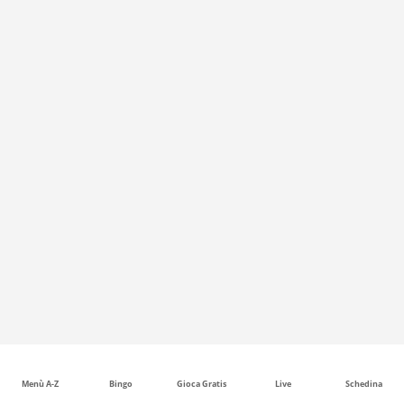
Menù A-Z
Bingo
Gioca Gratis
Live
Schedina