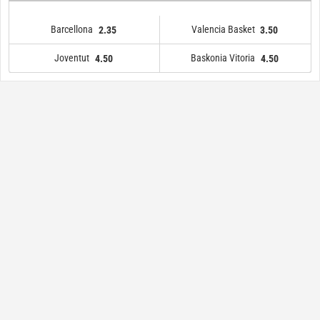
Barcellona
Valencia Basket
2.35
3.50
Joventut
Baskonia Vitoria
4.50
4.50
Barcellona
Joventut
4.50
2.35
Baskonia Vitoria
Valencia Basket
3.50
4.50