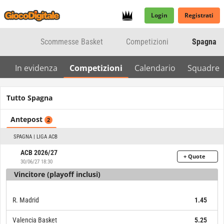
Login
Registrati
Scommesse Basket
Competizioni
Spagna
In evidenza
Competizioni
Calendario
Squadre
Tutto Spagna
Antepost
2
SPAGNA | LIGA ACB
ACB 2026/27
+ Quote
30/06/27 18:30
Vincitore (playoff inclusi)
R. Madrid
1.45
Valencia Basket
5.25