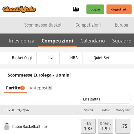
Login
Registrati
Scommesse Basket
Competizioni
Europa
In evidenza
Competizioni
Calendario
Squadre
Basket Oggi
Live
NBA
Quick Bet
Scommesse Eurolega - Uomini
Partite
Antepost
9
1
Line partita
GIOVEDÌ - 24/09/26
Spread
Totale
Money line
-1,5
O 169,5
1.75
Dubai Basketball
UAE
1.87
1.90