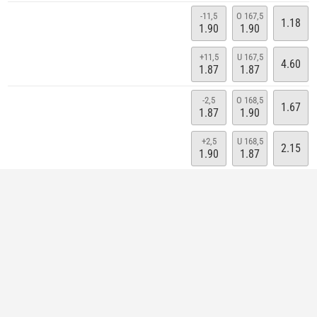
-11,5
O 167,5
1.18
1.90
1.90
+11,5
U 167,5
4.60
1.87
1.87
-2,5
O 168,5
1.67
1.87
1.90
+2,5
U 168,5
2.15
1.90
1.87