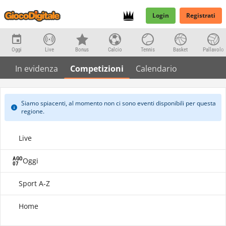
Login
Registrati
Oggi
Live
Bonus
Calcio
Tennis
Basket
Pallavolo
In evidenza
Competizioni
Calendario
Siamo spiacenti, al momento non ci sono eventi disponibili per questa
regione.
Live
AGO
Oggi
07
Sport A-Z
Home