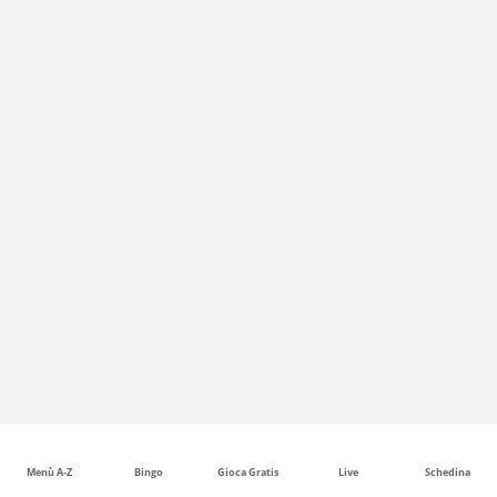
Menù A-Z
Bingo
Gioca Gratis
Live
Schedina