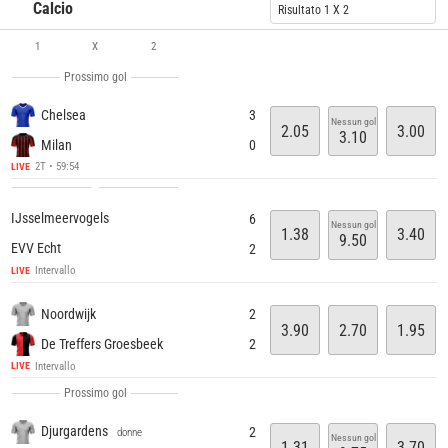
Calcio
Risultato 1 X 2
1
X
2
Prossimo gol
Chelsea
3
Nessun gol
2.05
3.00
3.10
Milan
0
2T • 59:54
LIVE
IJsselmeervogels
6
Nessun gol
1.38
3.40
9.50
EVV Echt
2
Intervallo
LIVE
Noordwijk
2
3.90
2.70
1.95
De Treffers Groesbeek
2
Intervallo
LIVE
Prossimo gol
Djurgardens
2
donne
Nessun gol
1.31
3.70