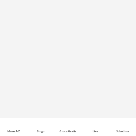
Menù A-Z
Bingo
Gioca Gratis
Live
Schedina