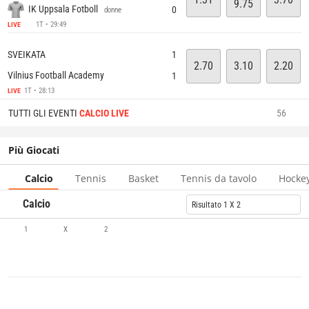
9.75
IK Uppsala Fotboll
0
donne
1T • 29:49
LIVE
SVEIKATA
1
2.70
3.10
2.20
Vilnius Football Academy
1
1T • 28:13
LIVE
TUTTI GLI EVENTI
CALCIO LIVE
56
Più Giocati
Calcio
Tennis
Basket
Tennis da tavolo
Hockey
Calcio
Risultato 1 X 2
1
X
2