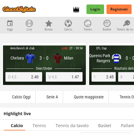
Login
Registrati
Oggi
Live
Bonus
Calcio
Tennis
Basket
Te
Amichevoli di club
EFL Cup
2T • 59:54
LIVE
Queens Park
-
-
3
0
0
Chelsea
Milan
Rangers
Over/Under
Risultato dell
O 4,5
2.40
U 4,5
1.47
1
2.45
X
Calcio Oggi
Serie A
Quote maggiorate
Tennis O
Highlight live
Calcio
Tennis
Tennis da tavolo
Basket
Palla