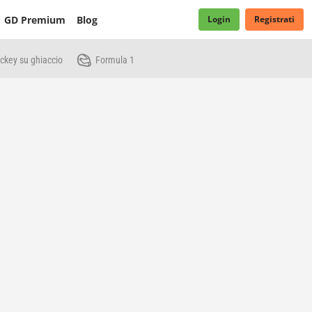
GD Premium
Blog
Login
Registrati
ckey su ghiaccio
Formula 1
Media
Seleziona un evento...
Seleziona
nella lista
degli eventi
live per
visualizzare
il contenuto
Le mie
Schedina
Scommesse