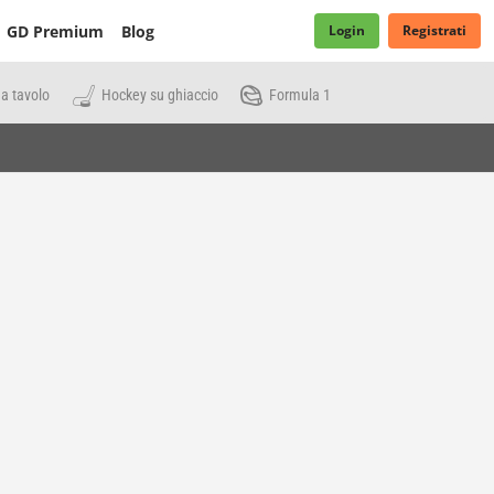
GD Premium
Blog
Login
Registrati
a tavolo
Hockey su ghiaccio
Formula 1
Media
Seleziona un evento...
Seleziona
nella lista
degli eventi
live per
visualizzare
il contenuto
Le mie