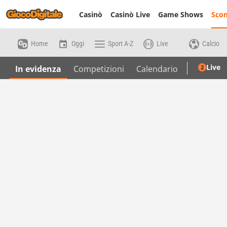
Casinò
Casinò Live
Game Shows
Sco
Home
Oggi
Sport A-Z
Live
Calcio
Live
2
In evidenza
Competizioni
Calendario
Cricket
Scommessa 1 2 - Chi vincerà?
Scommessa 1 2 - Chi vincerà?
1
2
1
X
2
MI London
147/6
3.10
1.37
1/0
Trent Rockets
2º inning
LIVE
Jaffna Kings
85/5
3.40
1.32
-
Galle Marvels
1° inning
LIVE