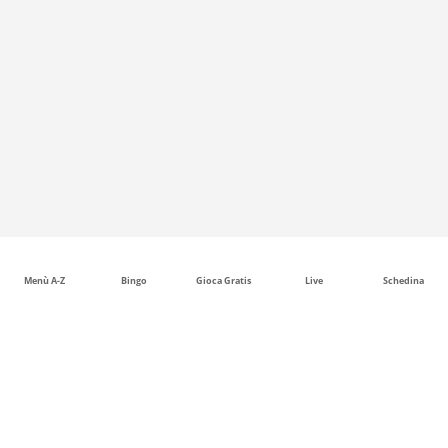
Menù A-Z
Bingo
Gioca Gratis
Live
Schedina