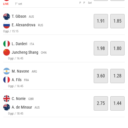
P
P
Set
1° set
LIVE
T. Gibson
AUS
1.91
1.85
E. Alexandrova
RUS
Oggi / 15:15
L. Darderi
ITA
1.98
1.80
Juncheng Shang
CHN
Oggi / 16:45
M. Navone
ARG
3.60
1.28
A. Fils
FRA
Oggi / 16:45
C. Norrie
GBR
2.75
1.44
A. de Minaur
AUS
Oggi / 18:45