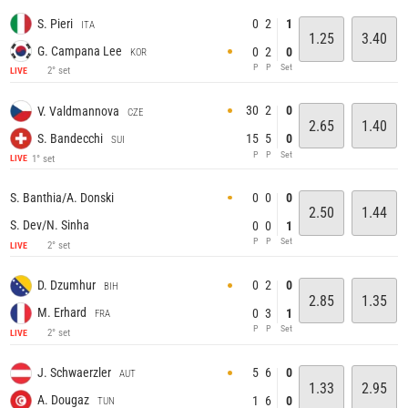
0
2
1
S. Pieri
ITA
1.25
3.40
G. Campana Lee
0
2
0
KOR
P
P
Set
2° set
LIVE
30
2
0
V. Valdmannova
CZE
2.65
1.40
S. Bandecchi
15
5
0
SUI
P
P
Set
1° set
LIVE
0
0
0
S. Banthia/A. Donski
2.50
1.44
S. Dev/N. Sinha
0
0
1
P
P
Set
2° set
LIVE
0
2
0
D. Dzumhur
BIH
2.85
1.35
M. Erhard
0
3
1
FRA
P
P
Set
2° set
LIVE
5
6
0
J. Schwaerzler
AUT
1.33
2.95
A. Dougaz
1
6
0
TUN