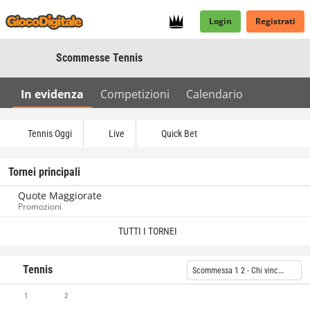
Login
Registrati
Scommesse Tennis
In evidenza
Competizioni
Calendario
Tennis Oggi
Live
Quick Bet
Tornei principali
Quote Maggiorate
Promozioni
TUTTI I TORNEI
Tennis
Scommessa 1 2 - Chi vincerà?
1
2