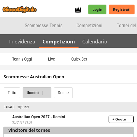
Login
Registrati
Scommesse Tennis
Competizioni
Tornei de
In evidenza
Competizioni
Calendario
Tennis Oggi
Live
Quick Bet
Scommesse Australian Open
Tutto
Uomini
Donne
SABATO - 30/01/27
Australian Open 2027 - Uomini
+ Quote
30/01/27 23:00
Vincitore del torneo