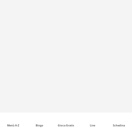
Menù A-Z
Bingo
Gioca Gratis
Live
Schedina