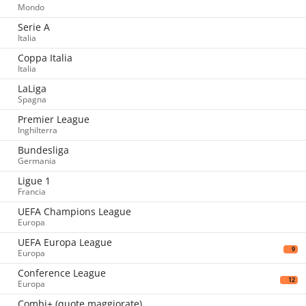
Mondo
Serie A
Italia
Coppa Italia
Italia
LaLiga
Spagna
Premier League
Inghilterra
Bundesliga
Germania
Ligue 1
Francia
UEFA Champions League
Europa
UEFA Europa League
9
Europa
Conference League
12
Europa
Combi+ (quote maggiorate)