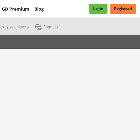
GD Premium
Blog
Login
Registrati
ckey su ghiaccio
Formula 1
Media
Seleziona un evento...
Seleziona
nella lista
degli eventi
live per
visualizzare
il contenuto
Le mie