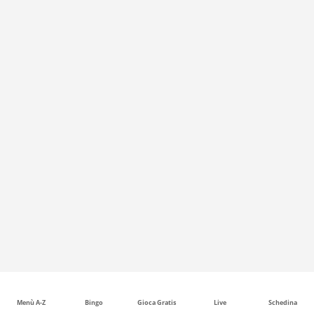
Menù A-Z
Bingo
Gioca Gratis
Live
Schedina