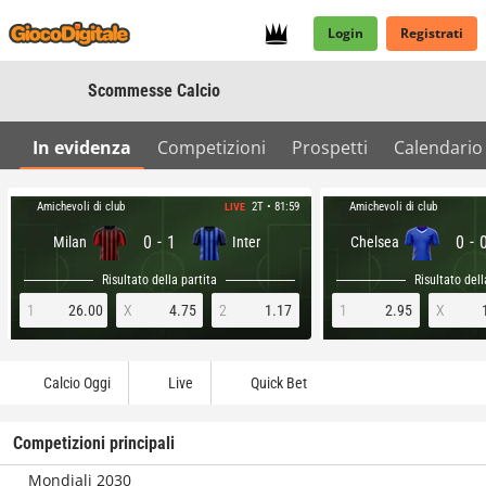
Login
Registrati
Scommesse Calcio
In evidenza
Competizioni
Prospetti
Calendario
Amichevoli di club
Amichevoli di club
2T • 81:59
LIVE
-
-
0
1
0
Milan
Inter
Chelsea
Risultato della partita
Risultato dell
1
26.00
X
4.75
2
1.17
1
2.95
X
Calcio Oggi
Live
Quick Bet
Competizioni principali
Mondiali 2030