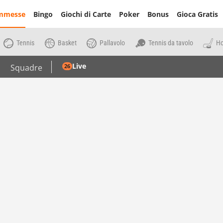
mmesse
Bingo
Giochi di Carte
Poker
Bonus
Gioca Gratis
Tennis
Basket
Pallavolo
Tennis da tavolo
Ho
Live
26
Squadre
cio
Competizioni
Germania
Supercoppa
oppa
Over/Under
Gol
Over
Under
40
1.65
1.82
1.87
3,5