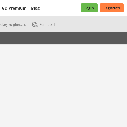
GD Premium
Blog
Login
Registrati
ckey su ghiaccio
Formula 1
Media
Seleziona un evento...
Seleziona
nella lista
degli eventi
live per
visualizzare
il contenuto
Le mie