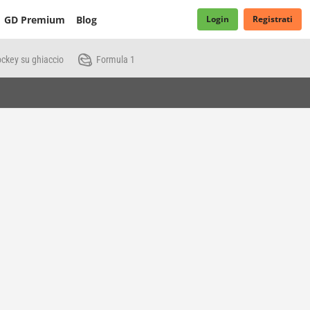
GD Premium
Blog
Login
Registrati
ckey su ghiaccio
Formula 1
Media
Seleziona un evento...
Seleziona
nella lista
degli eventi
live per
visualizzare
il contenuto
Le mie