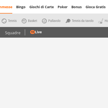
mmesse
Bingo
Giochi di Carte
Poker
Bonus
Gioca Gratis
Tennis
Basket
Pallavolo
Tennis da tavolo
Ho
Live
11
Squadre
cio
Competizioni
Australia
NPL, Tasmania
smania
Classifica campionato
Over/Under
Gol
Over
Under
50
10.00
2.00
1.68
4,5